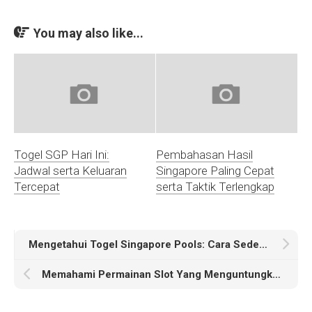
You may also like...
Togel SGP Hari Ini:
Pembahasan Hasil
Jadwal serta Keluaran
Singapore Paling Cepat
Tercepat
serta Taktik Terlengkap
Mengetahui Togel Singapore Pools: Cara Sederhana Demi Meraih Kemenangan
Memahami Permainan Slot Yang Menguntungkan Terpercaya: Strategi Bijak Bermain Slot