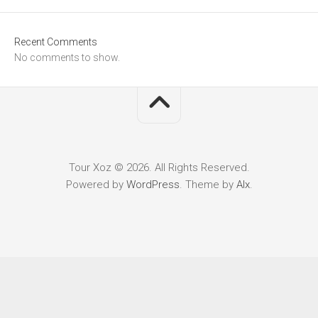
Recent Comments
No comments to show.
Tour Xoz © 2026. All Rights Reserved.
Powered by
WordPress
. Theme by
Alx
.