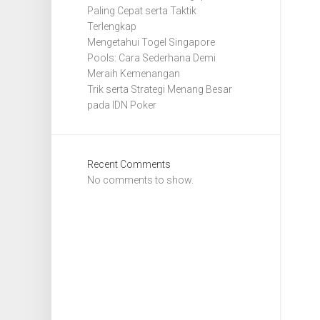
Paling Cepat serta Taktik
Terlengkap
Mengetahui Togel Singapore
Pools: Cara Sederhana Demi
Meraih Kemenangan
Trik serta Strategi Menang Besar
pada IDN Poker
Recent Comments
No comments to show.