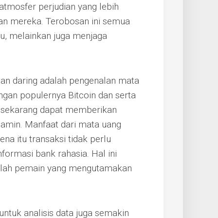
mosfer perjudian yang lebih
n mereka. Terobosan ini semua
u, melainkan juga menjaga
udian daring adalah pengenalan mata
ngan populernya Bitcoin dan serta
ine sekarang dapat memberikan
rjamin. Manfaat dari mata uang
ena itu transaksi tidak perlu
formasi bank rahasia. Hal ini
umlah pemain yang mengutamakan
untuk analisis data juga semakin