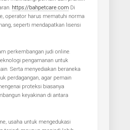
aran.
https://bahpetcare.com
Di
ne, operator harus mematuhi norma
nang, seperti mendapatkan lisensi
m perkembangan judi online.
teknologi pengamanan untuk
emain. Serta menyediakan beraneka
uk perdagangan, agar pemain
engenai proteksi biasanya
mbangun keyakinan di antara
ne, usaha untuk mengedukasi