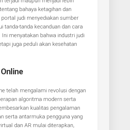
 terjadi maupun menjadi lebih
tentang bahaya ketagihan dan
 portal judi menyediakan sumber
 tanda-tanda kecanduan dan cara
Ini menyatakan bahwa industri judi
tetapi juga peduli akan kesehatan
 Online
ine telah mengalami revolusi dengan
erapan algoritma modern serta
membesarkan kualitas pengalaman
wan serta antarmuka pengguna yang
s virtual dan AR mulai diterapkan,