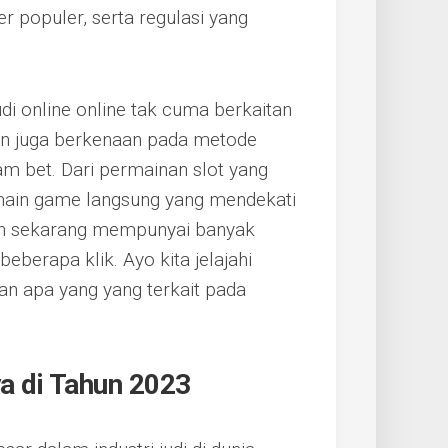
 populer, serta regulasi yang
di online online tak cuma berkaitan
un juga berkenaan pada metode
am bet. Dari permainan slot yang
rmain game langsung yang mendekati
ain sekarang mempunyai banyak
eberapa klik. Ayo kita jelajahi
 dan apa yang yang terkait pada
a di Tahun 2023