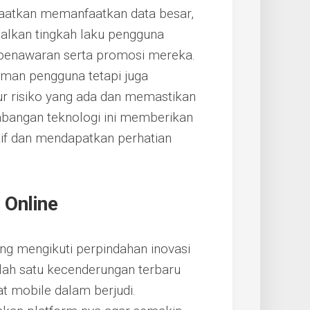
aatkan memanfaatkan data besar,
alkan tingkah laku pengguna
 penawaran serta promosi mereka.
aman pengguna tetapi juga
r risiko yang ada dan memastikan
bangan teknologi ini memberikan
tif dan mendapatkan perhatian
 Online
ing mengikuti perpindahan inovasi
lah satu kecenderungan terbaru
t mobile dalam berjudi.