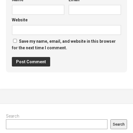
Website
Save my name, email, and website in this browser
for the next time I comment.
Search
Search