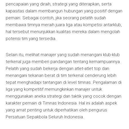
pencapaian yang diraih, strategi yang diterapkan, serta
kapasitas dalam membangun hubungan yang positif dengan
pemain. Sebagai contoh, jika seorang pelatih sudah
membawa timnya meraih juara liga atau kompetisi antarklub,
hal tersebut menunjukkan kualitas mereka dalam mengolah
potensi tim yang tersedia.
Selain itu, melihat manajer yang sudah menangani klub-klub
terkenal juga memberi pandangan tentang kemampuannya.
Pelatih yang sudah bekerja dengan atlet-atlet top dan
menangani tekanan berat di tim terkenal cenderung lebih
tepat menghadapi tantangan di level timnas. Pengalaman di
liga yang kompetitif memungkinkan manajer untuk
menggunakan aneka strategi dan taktik yang cocok dengan
karakter pemain di Timnas Indonesia. Hal ini adalah aspek
yang amat penting untuk diperhatikan oleh pengurus
Persatuan Sepakbola Seluruh Indonesia.