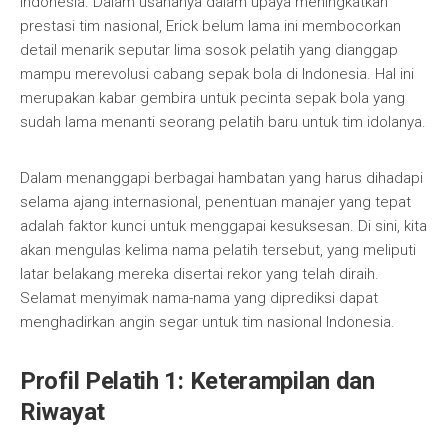
Indonesia. Dalam usahanya dalam upaya meningkatkan
prestasi tim nasional, Erick belum lama ini membocorkan
detail menarik seputar lima sosok pelatih yang dianggap
mampu merevolusi cabang sepak bola di Indonesia. Hal ini
merupakan kabar gembira untuk pecinta sepak bola yang
sudah lama menanti seorang pelatih baru untuk tim idolanya.
Dalam menanggapi berbagai hambatan yang harus dihadapi
selama ajang internasional, penentuan manajer yang tepat
adalah faktor kunci untuk menggapai kesuksesan. Di sini, kita
akan mengulas kelima nama pelatih tersebut, yang meliputi
latar belakang mereka disertai rekor yang telah diraih.
Selamat menyimak nama-nama yang diprediksi dapat
menghadirkan angin segar untuk tim nasional Indonesia.
Profil Pelatih 1: Keterampilan dan
Riwayat