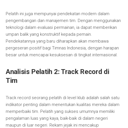
Pelatih ini juga mempunyai pendekatan modern dalam
pengembangan dan manajemen tim. Dengan menggunakan
teknologi dalam evaluasi permainan, ia dapat memberikan
umpan balik yang konstruktif kepada pemain.
Pendekatannya yang baru diharapkan akan membawa
pergeseran positif bagi Timnas Indonesia, dengan harapan
besar untuk mencapai kesuksesan di tingkat internasional.
Analisis Pelatih 2: Track Record di
Tim
Track record seorang pelatih di level klub adalah salah satu
indikator penting dalam menentukan kualitas mereka dalam
memperbaiki tim. Pelatih yang sukses umumnya memiliki
pengalaman luas yang kaya, baik-baik di dalam negeri
maupun di luar negeri. Rekam jejak ini mencakup