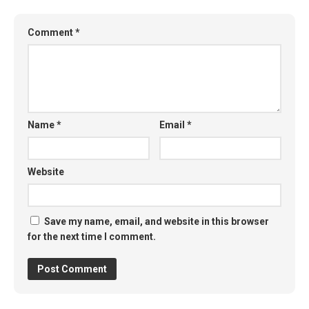
Comment
*
Name
*
Email
*
Website
Save my name, email, and website in this browser
for the next time I comment.